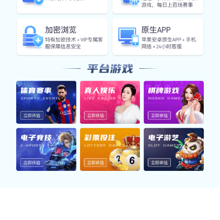
智能引擎实时数据快照
利用爱游戏ayx构建的智能分析系统，实时捕捉各项运行数
据，提升平台的响应效率与数据稳定性。
响应速度
0.18s
平均页面加载
AI推荐准确率