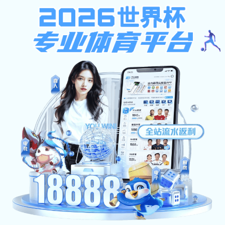
立即注册
爱游戏ayx
官网 · 权威
体育数据平台
爱游戏AYX OFFICIAL WEBSITE
自2022年创立以来，
爱游戏ayx
致力于为用户提供包
括NBA、英超、欧洲杯、LPL在内的热门赛事直播与数
据服务，广受用户信赖。
立即下载爱游戏ayxAPP