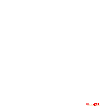
我们的品牌使命
作为综合性的爱游戏ayx平台，我们始终以科技驱动、服务