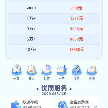
持续优化产品架构与内容体验，致力于成为全球领先的爱游
戏ayx(中国)官方网站-登录入口平台。