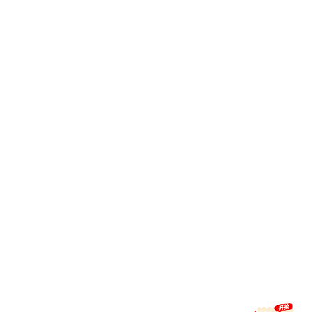
我们的品牌使命
作为综合性的爱游戏ayx平台，我们始终以科技驱动、服务