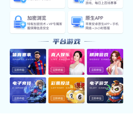
智能引擎实时数据快照
利用爱游戏ayx构建的智能分析系统，实时捕捉各项运行数
据，提升平台的响应效率与数据稳定性。
响应速度
0.18s
平均页面加载
AI推荐准确率