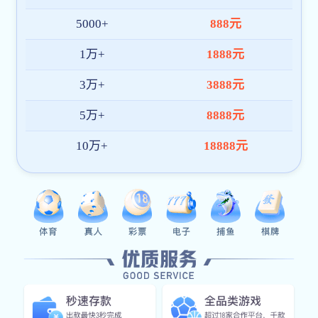
持续优化产品架构与内容体验，致力于成为全球领先的爱游
戏ayx(中国)官方网站-登录入口平台。