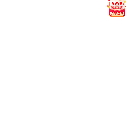
导向为核心，力求打造一个安全、稳定、可信赖的体育数据
与直播生态。
在推动行业标准提升的同时，爱游戏ayx(中国)官方网站-登录
入口积极拓展创新边界，以高效响应用户需求为目标，逐步
形成独有的技术优势与服务口碑。
用户至
倾听用户声音，从细节中优化每一次访问体
上：
验。
科技驱
以智能系统支撑平台运行，提升数据响应速度
动：
与准确度。
责任引
坚守合规运营标准，构建值得信赖的体育信息
领：
环境。