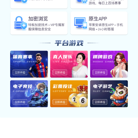
智能引擎实时数据快照
利用爱游戏ayx构建的智能分析系统，实时捕捉各项运行数
据，提升平台的响应效率与数据稳定性。
响应速度
0.18s
平均页面加载
AI推荐准确率