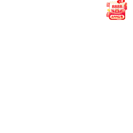
导向为核心，力求打造一个安全、稳定、可信赖的体育数据
与直播生态。
在推动行业标准提升的同时，爱游戏ayx(中国)官方网站-登录
入口积极拓展创新边界，以高效响应用户需求为目标，逐步
形成独有的技术优势与服务口碑。
用户至
倾听用户声音，从细节中优化每一次访问体
上：
验。
科技驱
以智能系统支撑平台运行，提升数据响应速度
动：
与准确度。
责任引
坚守合规运营标准，构建值得信赖的体育信息
领：
环境。