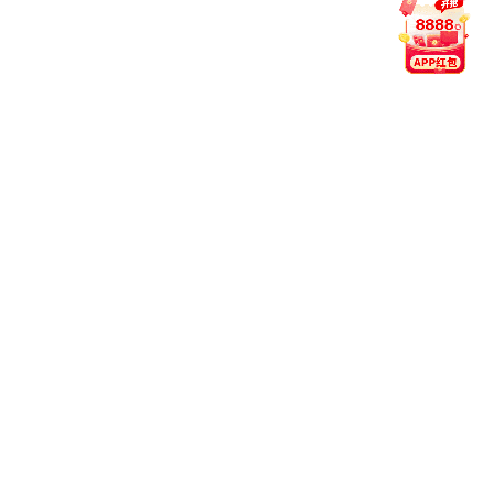
导向为核心，力求打造一个安全、稳定、可信赖的体育数据
与直播生态。
在推动行业标准提升的同时，爱游戏ayx(中国)官方网站-登录
入口积极拓展创新边界，以高效响应用户需求为目标，逐步
形成独有的技术优势与服务口碑。
用户至
倾听用户声音，从细节中优化每一次访问体
上：
验。
科技驱
以智能系统支撑平台运行，提升数据响应速度
动：
与准确度。
责任引
坚守合规运营标准，构建值得信赖的体育信息
领：
环境。