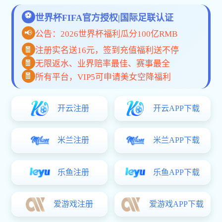
爱游戏ayx公司简介