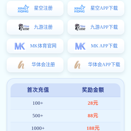
爱游戏ayx
是一家面向全球市场的综合体育赛事直播与数据
服务平台，专注于为体育迷打造高品质的数字化观赛体验。
我们整合
高清赛事直播、数据分析、多终端同步
等核心功
能，为用户提供一站式的爱游戏ayx(中国)官方网站-登录入口
服务。
平台通过多项国际安全认证，系统架构稳定高效，全面适配
APP、PC 和移动网页端。在东南亚、中东、欧洲等区域建立
了本地化技术与客服团队，确保每位用户都能获得便捷、可
靠的服务体验。
截至目前，爱游戏ayx 已拥有超
100 万+
注册用户，服务网
络覆盖十余国家与地区，日均访问量持续增长，深受广大体
育爱好者喜爱。
我们将继续秉持“
技术创新、用户至上、安全高效
”的理念，