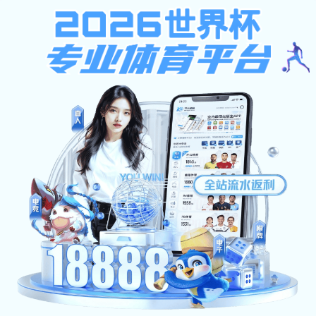
立即注册
爱游戏ayx
官网 · 权威
体育数据平台
爱游戏AYX OFFICIAL WEBSITE
自2022年创立以来，
爱游戏ayx
致力于为用户提供包
括NBA、英超、欧洲杯、LPL在内的热门赛事直播与数
据服务，广受用户信赖。
立即下载爱游戏ayxAPP