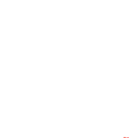
我们的品牌使命
作为综合性的爱游戏ayx平台，我们始终以科技驱动、服务