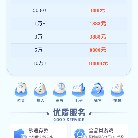
持续优化产品架构与内容体验，致力于成为全球领先的爱游
戏ayx(中国)官方网站-登录入口平台。