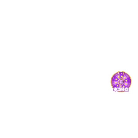
系统对异常请求进行即时分析处理，防止可疑操作对平
台正常秩序造成干扰。
版本更新记录
点击查看每次更新的重点改动，爱游戏ayx将持续优化用户
体验。
v6.3.0 · 发布于 2025年10月
新增跨设备同步机制，收藏与偏好可随账号迁移。
推荐系统升级，结合用户习惯提供个性化赛事推荐。