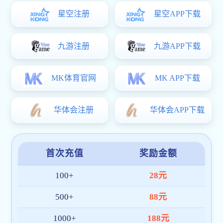
爱游戏ayx
是一家面向全球市场的综合体育赛事直播与数据
服务平台，专注于为体育迷打造高品质的数字化观赛体验。
我们整合
高清赛事直播、数据分析、多终端同步
等核心功
能，为用户提供一站式的爱游戏ayx(中国)官方网站-登录入口
服务。
平台通过多项国际安全认证，系统架构稳定高效，全面适配
APP、PC 和移动网页端。在东南亚、中东、欧洲等区域建立
了本地化技术与客服团队，确保每位用户都能获得便捷、可
靠的服务体验。
截至目前，爱游戏ayx 已拥有超
100 万+
注册用户，服务网
络覆盖十余国家与地区，日均访问量持续增长，深受广大体
育爱好者喜爱。
我们将继续秉持“
技术创新、用户至上、安全高效
”的理念，