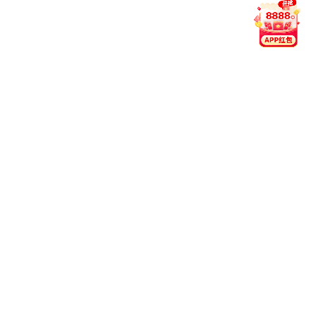
导向为核心，力求打造一个安全、稳定、可信赖的体育数据
与直播生态。
在推动行业标准提升的同时，爱游戏ayx(中国)官方网站-登录
入口积极拓展创新边界，以高效响应用户需求为目标，逐步
形成独有的技术优势与服务口碑。
用户至
倾听用户声音，从细节中优化每一次访问体
上：
验。
科技驱
以智能系统支撑平台运行，提升数据响应速度
动：
与准确度。
责任引
坚守合规运营标准，构建值得信赖的体育信息
领：
环境。