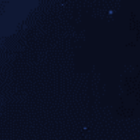
我们的品牌
作为综合性的爱游戏ayx平
造一个安全、稳定、可信赖的
在推动行业标准提升的同时，爱
边界，以高效响应用户需求为
用户至上：
倾听用户声音