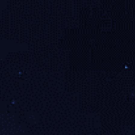
使命
台，我们始终以科技驱动、服务导向为核心，力求打
体育数据与直播生态。
游戏ayx(中国)官方网站-登录入口积极拓展创新
目标，逐步形成独有的技术优势与服务口碑。
，从细节中优化每一次访问体验。