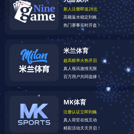
立即下载爱游戏ayxAPP
爱游戏ayx
是一家面向全球市场的
清赛事直播、数据分析、多终端同
平台通过多项国际安全认证，系统架
术与客服团队，确保每位用户都能
截至目前，爱游戏ayx 已拥有超
10