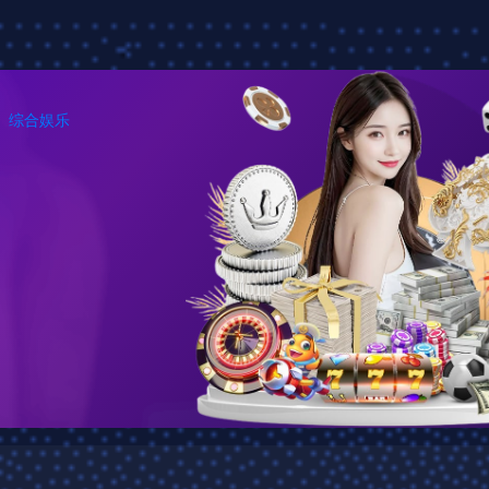
下载App
公司简介
体育
权威体育数据平
供包括NBA、英超、欧洲杯、
信赖。