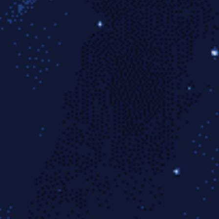
智能引擎实时数据快照
构建的智能分析系统，实时捕捉各项运行数据，提升平台的响应
AI推荐准确率
稳定上传速率
92.6%
98%