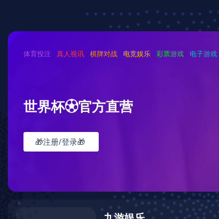
立即注册
爱游戏ayx
官网 · 
台
爱游戏AYX OFFICIAL WEBSITE
自2022年创立以来，
爱游戏ayx
致力于为用户提
LPL在内的热门赛事直播与数据服务，广受用户