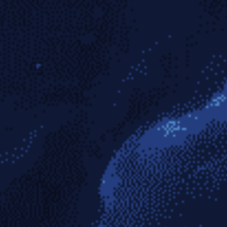
行为审计机制
记录关键行为轨迹，搭
实时异常拦截
系统对异常请求进行即
扰。
版本更新记录
点击查看每次更新的重点改动，爱游戏ayx将持续优化用户体验