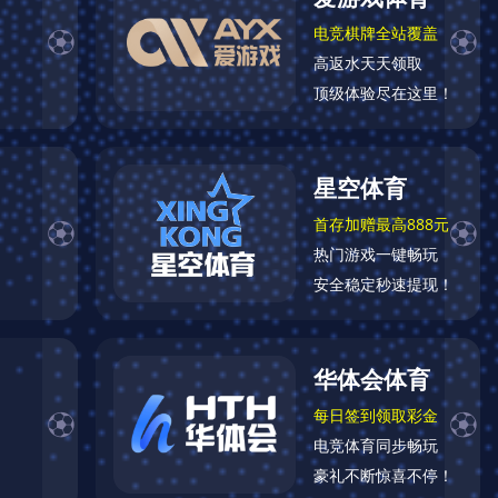
品质的数字化观赛体验。我们整合
高
站-登录入口服务。
亚、中东、欧洲等区域建立了本地化技
持续增长，深受广大体育爱好者喜