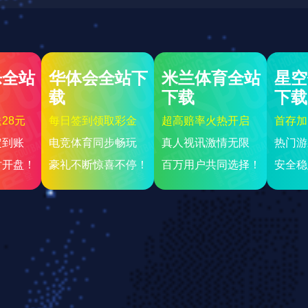
上、安全高效
”的理念，持续优化产品架构与内容体验，致力于